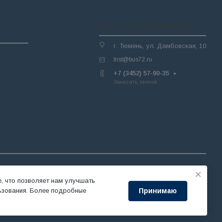
Контактная информация
г. Тюмень, ул. Дамбовская, 10
в наличии
tnst@bus72.ru
ению
+7 (3452) 57-90-35
оплива
Заказать звонок
ка
, что позволяет нам улучшать
 о cookie
Сделано в
Принимаю
ьзования. Более подробные