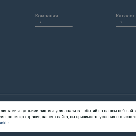
Компания
Каталог
Оплата и доставка
Автобусы 
Контакты
По назнач
Отзывы
По типу т
Компонов
истами и третьими лицами, для анализа событий на нашем веб-сайте
нциальности
Согласие на обработку персональных данных
Уведомлении
я просмотр страниц нашего сайта, вы принимаете условия его испол
okie
.